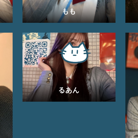
もも
るあん