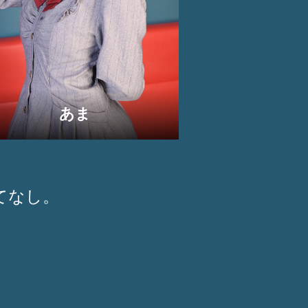
あま
てなし。