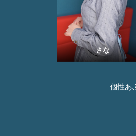
さな
個性あ