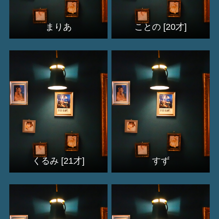
まりあ
ことの [20才]
くるみ [21才]
すず