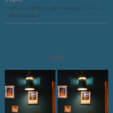
メッセージ
ことちゃんって呼ばれること多いのでみんなもことちゃんっ
て呼んでね⸝⸝ʚ̴̶̷̆_ʚ̴̶̷̆⸝⸝♡
CAST