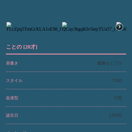
ことの [20才]
肩書き
愛嬌セミプロ
スタイル
T160
血液型
O型
誕生日
1月6日