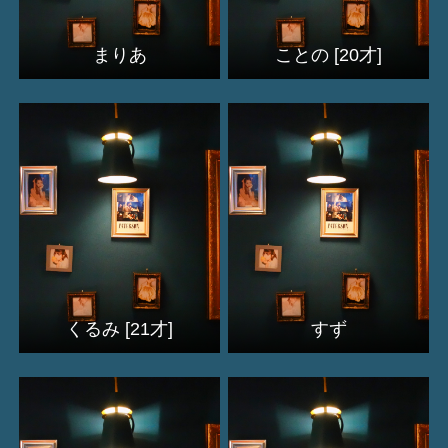
まりあ
ことの [20才]
くるみ [21才]
すず